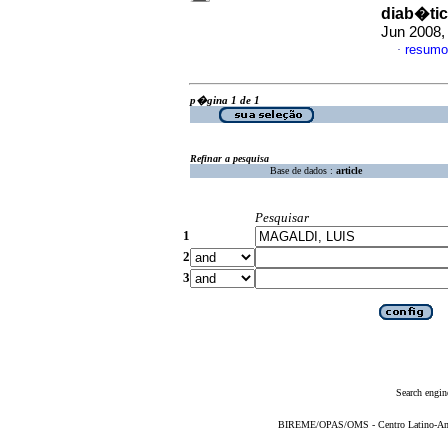
diab�tic
Jun 2008,
resumo
·
p�gina 1 de 1
Refinar a pesquisa
Base de dados :
article
Pesquisar
1
2
3
Search engin
BIREME/OPAS/OMS - Centro Latino-Ame