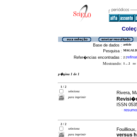
Coleç
Base de dados :
article
Pesquisa :
MAGALDI,
Refer�ncias encontradas :
refina
2
[
Mostrando:
1 .. 2
no f
p�gina 1 de 1
1 / 2
seleciona
Rivera, M
para imprimir
Revisi�
ISSN 053
resumo
·
2 / 2
seleciona
Fouillioux,
versus h
para imprimir