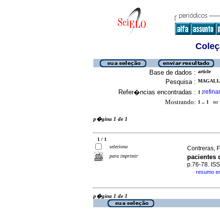
Coleç
Base de dados :
article
Pesquisa :
MAGALI, 
Refer�ncias encontradas :
refina
1
[
Mostrando:
1 .. 1
no f
p�gina 1 de 1
1 / 1
seleciona
Contreras, F
para imprimir
pacientes 
p.76-78. IS
resumo e
·
p�gina 1 de 1