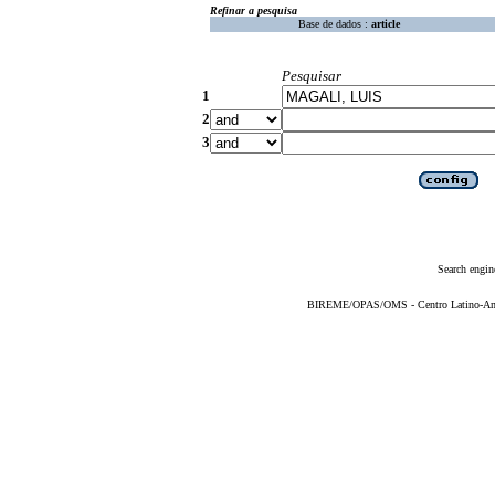
Refinar a pesquisa
Base de dados :
article
Pesquisar
1
2
3
Search engin
BIREME/OPAS/OMS - Centro Latino-Ame