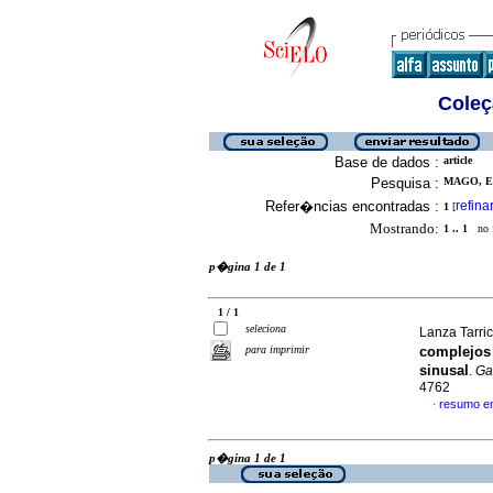
Coleç
Base de dados :
article
Pesquisa :
MAGO, EL
Refer�ncias encontradas :
refina
1
[
Mostrando:
1 .. 1
no f
p�gina 1 de 1
1 / 1
seleciona
Lanza Tarri
para imprimir
complejos 
sinusal
.
Ga
4762
resumo e
·
p�gina 1 de 1