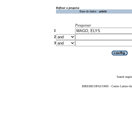
Refinar a pesquisa
Base de dados :
article
Pesquisar
1
2
3
Search engin
BIREME/OPAS/OMS - Centro Latino-Ame