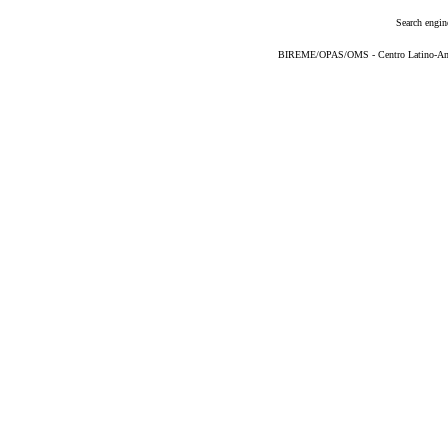
Search engin
BIREME/OPAS/OMS - Centro Latino-Ame