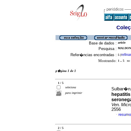
Coleç
Base de dados :
article
Pesquisa :
MALDONA
Refer�ncias encontradas :
refina
5
[
Mostrando:
1 .. 5
no f
p�gina 1 de 1
1 / 5
seleciona
Sulbar�n,
para imprimir
hepatiti
seronega
Ven. Micro
2556
resumo
·
2 / 5