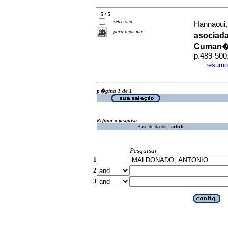
5 / 5
seleciona
Hannaoui, 
para imprimir
asociada
Cuman�,
p.489-500
resumo
·
p�gina 1 de 1
Refinar a pesquisa
Base de dados :
article
Pesquisar
1
2
3