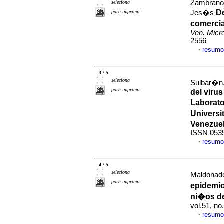
Zambrano,
seleciona
De
para imprimir
Jes�s
comerci
Ven. Micro
2556
resumo
·
3 / 5
seleciona
Sulbar�n,
para imprimir
del virus
Laborato
Universi
Venezue
ISSN 053
resumo
·
4 / 5
seleciona
Maldonado,
para imprimir
epidemio
ni�os d
vol.51, n
resumo
·