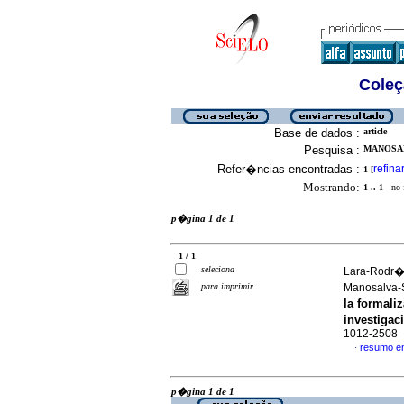
Coleç
Base de dados :
article
Pesquisa :
MANOSAL
Refer�ncias encontradas :
refina
1
[
Mostrando:
1 .. 1
no f
p�gina 1 de 1
1 / 1
seleciona
Lara-Rodr�g
para imprimir
Manosalva-
la formali
investiga
1012-2508
resumo e
·
p�gina 1 de 1