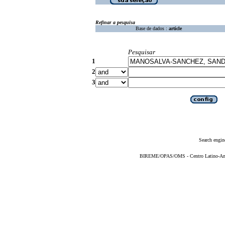
Refinar a pesquisa
Base de dados :
article
Pesquisar
1
2
3
Search engin
BIREME/OPAS/OMS - Centro Latino-Ame