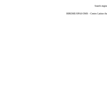
Search engin
BIREME/OPAS/OMS - Centro Latino-Ame