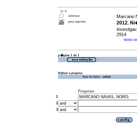
5 / 5
seleciona
Marcano N
para imprimir
2012. Ni
Investiga
2914
texto 
·
p�gina 1 de 1
Refinar a pesquisa
Base de dados :
article
Pesquisar
1
2
3