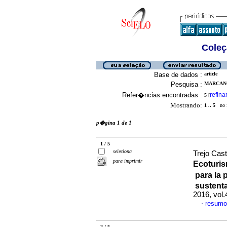
Coleç
Base de dados :
article
Pesquisa :
MARCANO
Refer�ncias encontradas :
refina
5
[
Mostrando:
1 .. 5
no f
p�gina 1 de 1
1 / 5
seleciona
Trejo Cas
para imprimir
Ecoturi
para la 
sustent
2016, vol
resumo
·
2 / 5