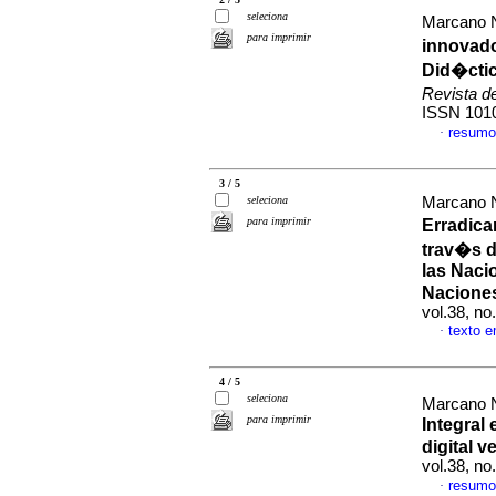
seleciona
Marcano N
para imprimir
innovado
Did�ctic
Revista d
ISSN 101
resumo
·
3 / 5
seleciona
Marcano N
para imprimir
Erradica
trav�s d
las Naci
Nacione
vol.38, n
texto 
·
4 / 5
seleciona
Marcano N
para imprimir
Integral
digital 
vol.38, n
resumo
·