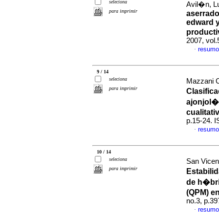
seleciona
Avil�n, Lu
para imprimir
aserrado
edward y
producti
2007, vol
resumo
·
9 / 14
seleciona
Mazzani C
para imprimir
Clasific
ajonjol�
cualitati
p.15-24. 
resumo
·
10 / 14
seleciona
San Vicen
para imprimir
Estabili
de h�bri
(QPM) e
no.3, p.3
resumo
·