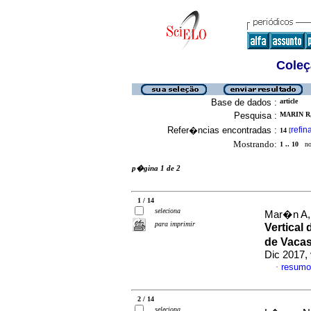
Coleç
Base de dados :
article
Pesquisa :
MARIN R,
Refer�ncias encontradas :
refin
14
[
Mostrando:
1 .. 10
no 
p�gina 1 de 2
1 / 14
seleciona
Mar�n A, 
para imprimir
Vertical
de Vacas
Dic 2017, 
resumo
·
2 / 14
seleciona