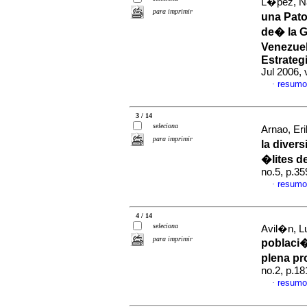
L�pez, Na
para imprimir
una Pat
de� la G
Venezuel
Estrateg
Jul 2006, 
resumo
·
3 / 14
seleciona
Arnao, Eri
para imprimir
la diver
�lites d
no.5, p.3
resumo
·
4 / 14
seleciona
Avil�n, Lu
para imprimir
poblaci�
plena p
no.2, p.1
resumo
·