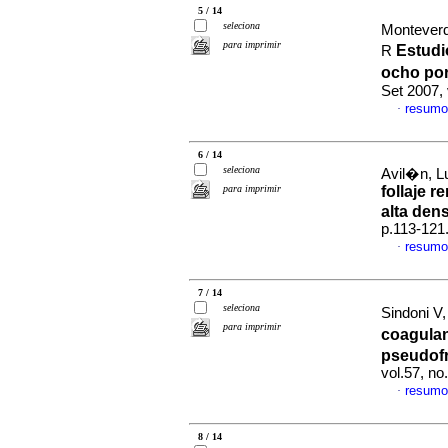
5 / 14
seleciona
Montever
para imprimir
Estudi
R
ocho por
Set 2007,
resumo
·
6 / 14
seleciona
Avil�n, Lu
para imprimir
follaje 
alta den
p.113-121
resumo
·
7 / 14
seleciona
Sindoni V
para imprimir
coagulan
pseudof
vol.57, n
resumo
·
8 / 14