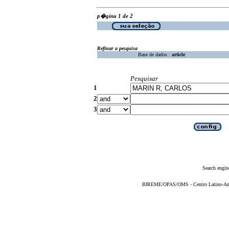
p�gina 1 de 2
Refinar a pesquisa
Base de dados :
article
Pesquisar
1
2
3
Search engin
BIREME/OPAS/OMS - Centro Latino-Ame