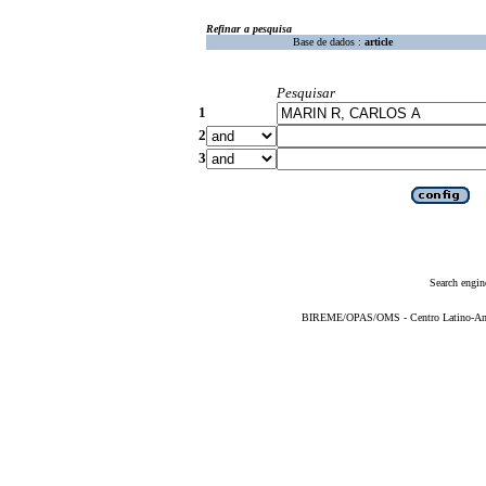
Refinar a pesquisa
Base de dados :
article
Pesquisar
1
2
3
Search engin
BIREME/OPAS/OMS - Centro Latino-Ame