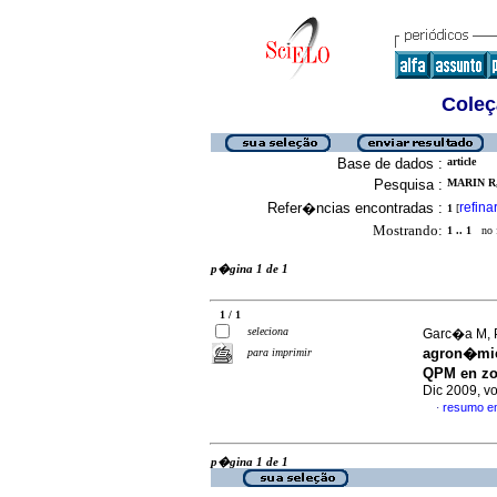
Coleç
Base de dados :
article
Pesquisa :
MARIN R,
Refer�ncias encontradas :
refina
1
[
Mostrando:
1 .. 1
no f
p�gina 1 de 1
1 / 1
seleciona
Garc�a M, P
agron�mic
para imprimir
QPM en zo
Dic 2009, v
resumo e
·
p�gina 1 de 1