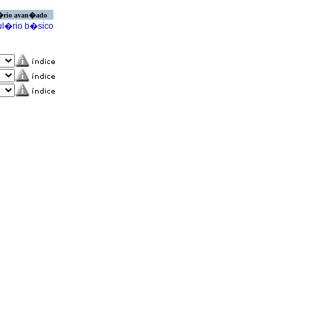
�rio avan�ado
l�rio b�sico