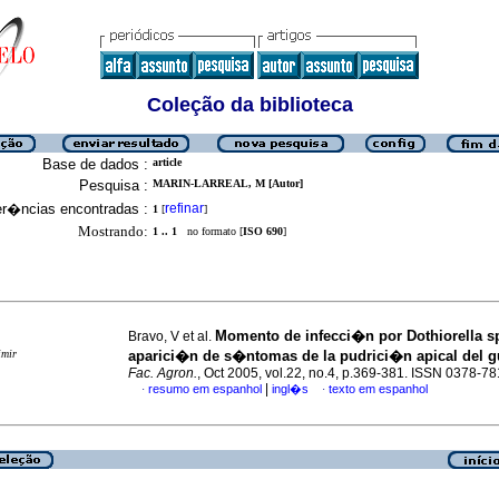
Coleção da biblioteca
Base de dados :
article
Pesquisa :
MARIN-LARREAL, M [Autor]
er�ncias encontradas :
refinar
1
[
]
Mostrando:
1 .. 1
no formato [
ISO 690
]
Momento de infecci�n por Dothiorella sp
Bravo, V et al.
imir
aparici�n de s�ntomas de la pudrici�n apical del 
Fac. Agron.
, Oct 2005, vol.22, no.4, p.369-381. ISSN 0378-7
|
resumo em espanhol
ingl�s
texto em espanhol
·
·