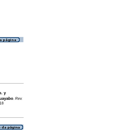
. y
guayabo
.
Rev.
818