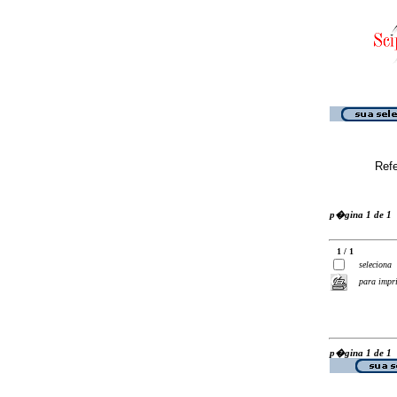
Ref
p�gina 1 de 1
1 / 1
seleciona
para impr
p�gina 1 de 1