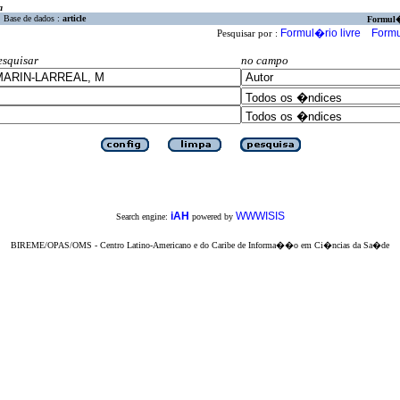
a
Base de dados :
article
Formul
Formul�rio livre
Formu
Pesquisar por :
esquisar
no campo
iAH
WWWISIS
Search engine:
powered by
BIREME/OPAS/OMS - Centro Latino-Americano e do Caribe de Informa��o em Ci�ncias da Sa�de