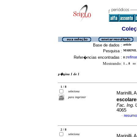
Coleç
Base de dados :
article
Pesquisa :
MARINILL
Refer�ncias encontradas :
refina
8
[
Mostrando:
1 .. 8
no f
p�gina 1 de 1
1 / 8
seleciona
Marinilli, 
para imprimir
escolar
Fac. Ing.
4065
resumo
·
2 / 8
seleciona
Marinilli, 