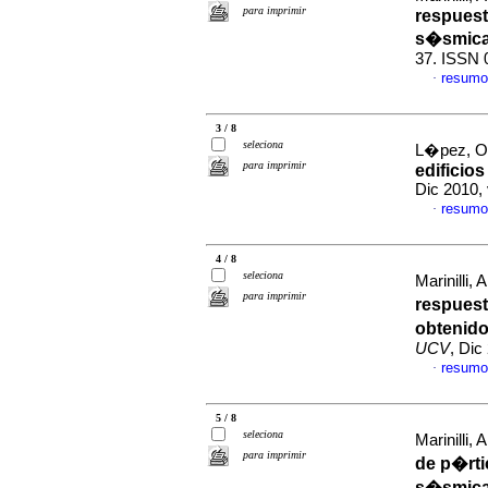
para imprimir
respuest
s�smic
37. ISSN 
resumo
·
3 / 8
seleciona
L�pez, Os
para imprimir
edificio
Dic 2010, 
resumo
·
4 / 8
seleciona
Marinilli
para imprimir
respuest
obtenid
UCV
, Dic
resumo
·
5 / 8
seleciona
Marinilli, 
para imprimir
de p�rti
s�smic