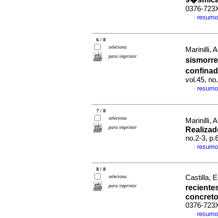
0376-723
resumo
·
6 / 8
seleciona
Marinilli,
para imprimir
sismorr
confina
vol.45, n
resumo
·
7 / 8
seleciona
Marinilli, 
para imprimir
Realiza
no.2-3, p
resumo
·
8 / 8
seleciona
Castilla, 
para imprimir
reciente
concret
0376-723
resumo
·