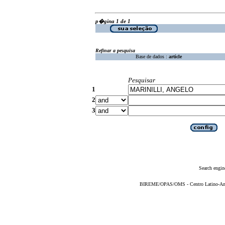
p�gina 1 de 1
Refinar a pesquisa
Base de dados :
article
Pesquisar
1
2
3
Search engin
BIREME/OPAS/OMS - Centro Latino-Ame