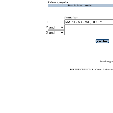
Refinar a pesquisa
Base de dados :
article
Pesquisar
1
2
3
Search engin
BIREME/OPAS/OMS - Centro Latino-Ame