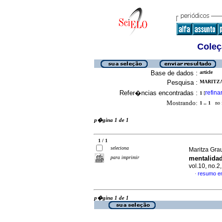
Coleç
Base de dados :
article
Pesquisa :
MARITZA
Refer�ncias encontradas :
refina
1
[
Mostrando:
1 .. 1
no f
p�gina 1 de 1
1 / 1
seleciona
Maritza Grau
para imprimir
mentalida
vol.10, no.
resumo e
·
p�gina 1 de 1