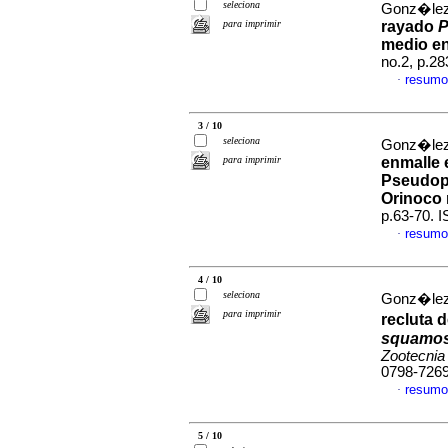
seleciona
Gonz�lez,
para imprimir
rayado
P
medio e
no.2, p.2
resumo
·
3 / 10
seleciona
Gonz�lez,
para imprimir
enmalle 
Pseudopl
Orinoco
p.63-70. 
resumo
·
4 / 10
seleciona
Gonz�lez,
para imprimir
recluta 
squamos
Zootecnia
0798-726
resumo
·
5 / 10