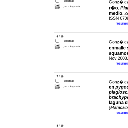
seleciona
Gonz�lez,
para imprimir
r�o,
Pla
medio
.
Z
ISSN 079
resumo
·
6 / 10
seleciona
Gonz�lez,
para imprimir
enmalle 
squamos
Nov 2003,
resumo
·
7 / 10
seleciona
Gonz�lez,
para imprimir
en
pygoc
plagios
brachy
laguna d
(Maracaib
resumo
·
8 / 10