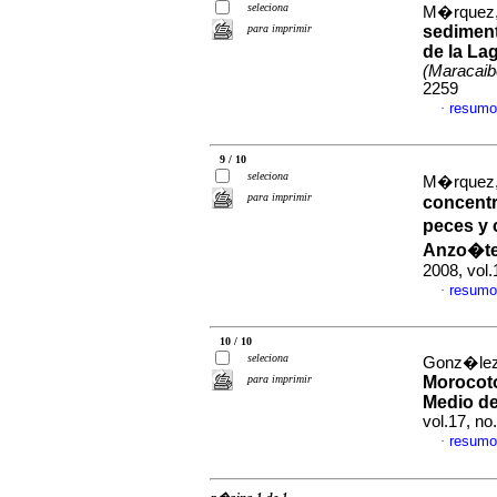
seleciona
M�rquez, A
para imprimir
sediment
de la La
(Maracaib
2259
resumo
·
9 / 10
seleciona
M�rquez, A
para imprimir
concentr
peces y 
Anzo�teg
2008, vol.
resumo
·
10 / 10
seleciona
Gonz�lez,
para imprimir
Morocoto
Medio de
vol.17, n
resumo
·
p�gina 1 de 1