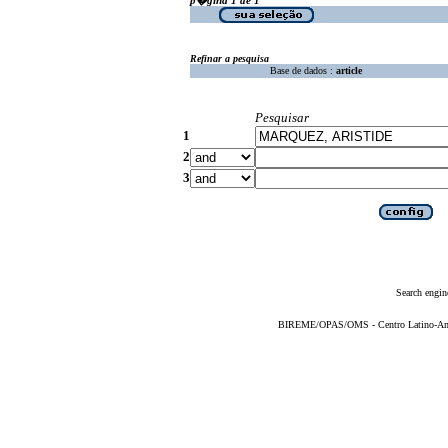
Refinar a pesquisa
Base de dados :
article
Pesquisar
1
2
3
Search engin
BIREME/OPAS/OMS - Centro Latino-Ame