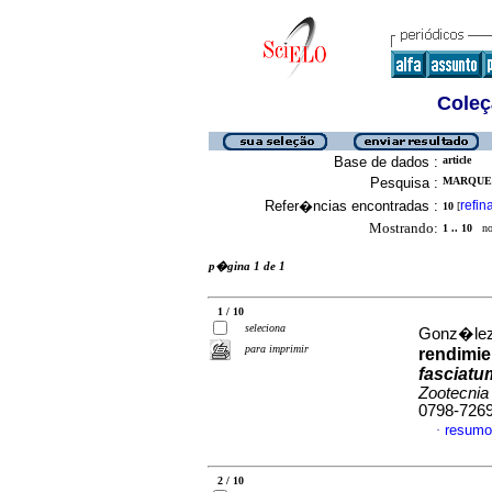
Coleç
Base de dados :
article
Pesquisa :
MARQUEZ,
Refer�ncias encontradas :
refin
10
[
Mostrando:
1 .. 10
no 
p�gina 1 de 1
1 / 10
seleciona
Gonz�lez,
para imprimir
rendimie
fasciat
Zootecnia
0798-726
resumo
·
2 / 10