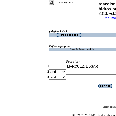
para imprimir
reaccion
hidroxipr
2013, vol
resumo
·
p�gina 1 de 1
Refinar a pesquisa
Base de dados :
article
Pesquisar
1
2
3
Search engin
BIREME/OPAS/OMS - Centro Latino-Ame