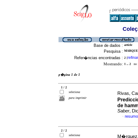
Coleç
Base de dados :
article
Pesquisa :
MARQUEZ
Refer�ncias encontradas :
refina
2
[
Mostrando:
1 .. 2
no f
p�gina 1 de 1
1 / 2
seleciona
Rivas, Ca
para imprimir
Predicci
de hamme
Saber
, Di
resumo
·
2 / 2
seleciona
M�rquez,