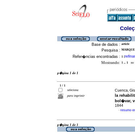
Coleç
Base de dados :
article
Pesquisa :
MARQUEZ
Refer�ncias encontradas :
refina
1
[
Mostrando:
1 .. 1
no f
p�gina 1 de 1
1 / 1
seleciona
Cuenca, Gise
la rehabil
para imprimir
bol�var, 
1844
resumo e
·
p�gina 1 de 1