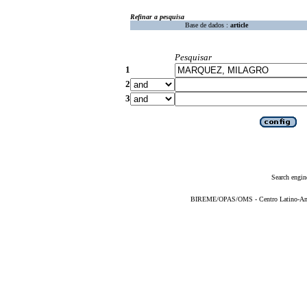
Refinar a pesquisa
Base de dados :
article
Pesquisar
1
2
3
Search engin
BIREME/OPAS/OMS - Centro Latino-Ame