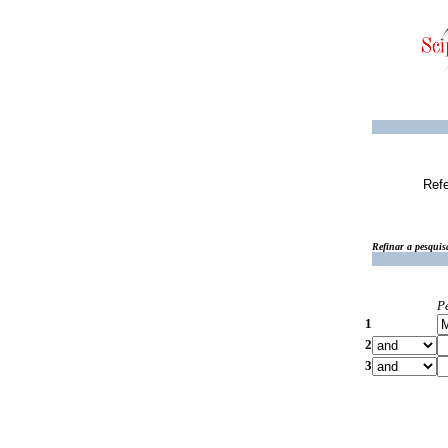
Ref
Refinar a pesquis
P
1
2
3