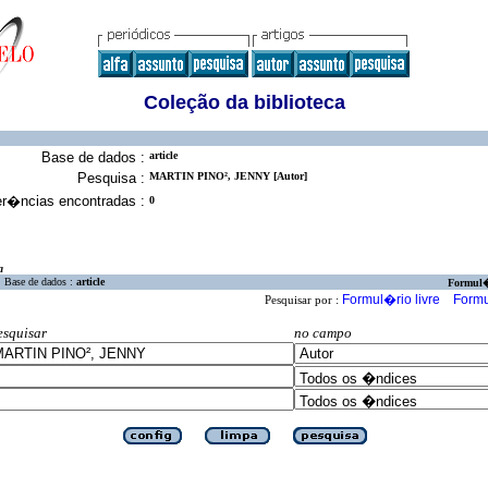
Coleção da biblioteca
Base de dados :
article
Pesquisa :
MARTIN PINO², JENNY [Autor]
er�ncias encontradas :
0
a
Base de dados :
article
Formul
Formul�rio livre
Formu
Pesquisar por :
esquisar
no campo