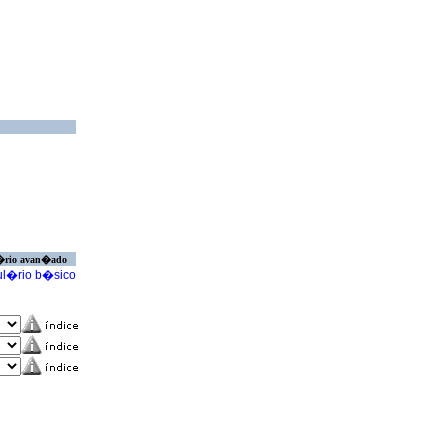
�rio avan�ado
l�rio b�sico