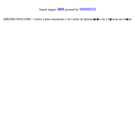
iAH
WWWISIS
Search engine:
powered by
BIREME/OPAS/OMS - Centro Latino-Americano e do Caribe de Informa��o em Ci�ncias da Sa�de