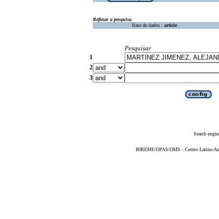
Refinar a pesquisa
Base de dados :
article
Pesquisar
1
2
3
Search engin
BIREME/OPAS/OMS - Centro Latino-Ame