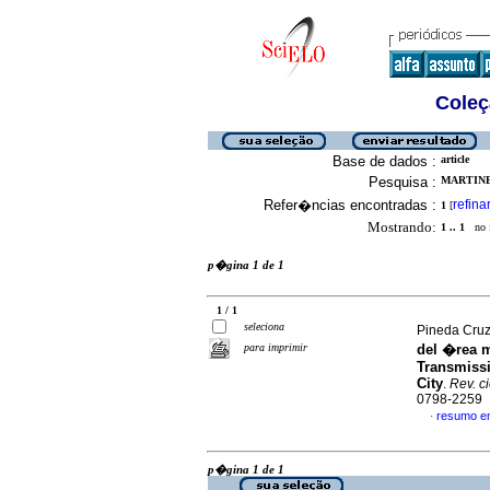
Coleç
Base de dados :
article
Pesquisa :
MARTINE
Refer�ncias encontradas :
refina
1
[
Mostrando:
1 .. 1
no f
p�gina 1 de 1
1 / 1
seleciona
Pineda Cruz,
para imprimir
del �rea m
Transmissi
City
.
Rev. c
0798-2259
resumo e
·
p�gina 1 de 1