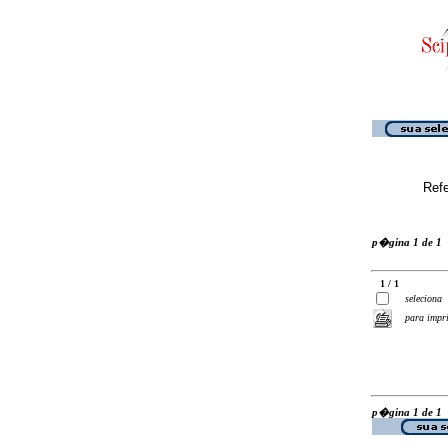
Ref
p�gina 1 de 1
1 / 1
seleciona
para impr
p�gina 1 de 1