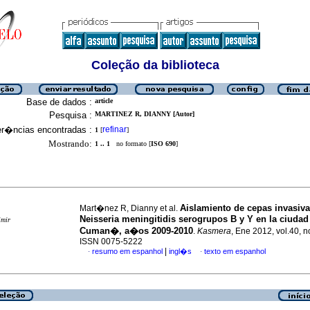
Coleção da biblioteca
Base de dados :
article
Pesquisa :
MARTINEZ R, DIANNY [Autor]
er�ncias encontradas :
refinar
1
[
]
Mostrando:
1 .. 1
no formato [
ISO 690
]
Aislamiento de cepas invasiv
Mart�nez R, Dianny et al.
Neisseria meningitidis serogrupos B y Y en la ciudad
imir
Cuman�, a�os 2009-2010
.
Kasmera
, Ene 2012, vol.40, n
ISSN 0075-5222
|
resumo em espanhol
ingl�s
texto em espanhol
·
·