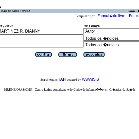
a
Base de dados :
article
Formul
Formul�rio livre
Formu
Pesquisar por :
esquisar
no campo
iAH
WWWISIS
Search engine:
powered by
BIREME/OPAS/OMS - Centro Latino-Americano e do Caribe de Informa��o em Ci�ncias da Sa�de