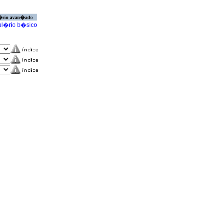
�rio avan�ado
l�rio b�sico