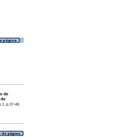
as de
 de
o.1, p.37-46.