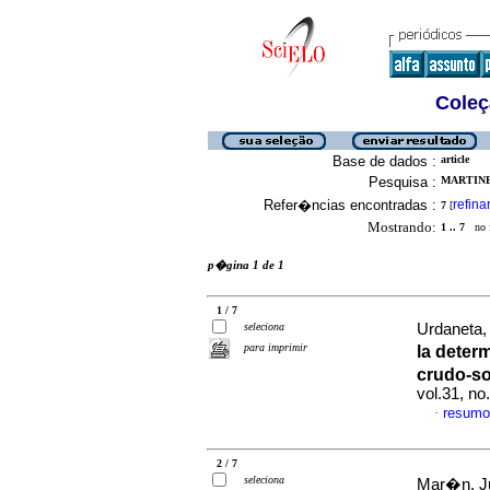
Coleç
Base de dados :
article
Pesquisa :
MARTINEZ
Refer�ncias encontradas :
refina
7
[
Mostrando:
1 .. 7
no f
p�gina 1 de 1
1 / 7
seleciona
Urdaneta, 
para imprimir
la deter
crudo-so
vol.31, n
resumo
·
2 / 7
seleciona
Mar�n, Ju