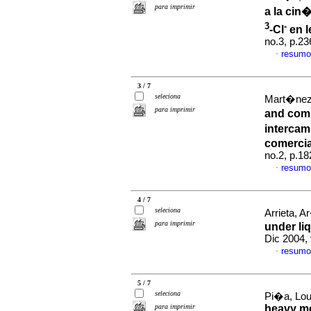
para imprimir
a la cin
3
-
-Cl
en l
no.3, p.2
resumo
·
3 / 7
seleciona
Mart�nez,
para imprimir
and comm
intercam
comercia
no.2, p.1
resumo
·
4 / 7
seleciona
Arrieta, Ar
para imprimir
under li
Dic 2004,
resumo
·
5 / 7
seleciona
Pi�a, Lou
para imprimir
heavy me