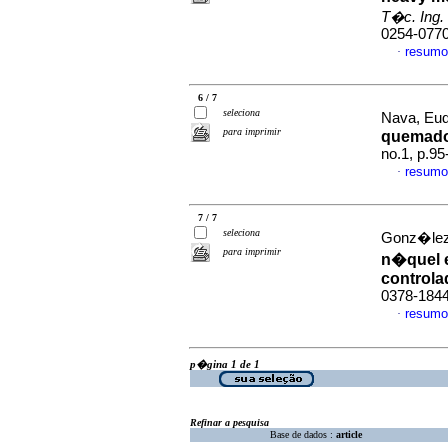
T�c. Ing. 
0254-077
resumo
·
6 / 7
seleciona
Nava, Eud
para imprimir
quemado
no.1, p.9
resumo
·
7 / 7
seleciona
Gonz�lez,
para imprimir
n�quel 
control
0378-184
resumo
·
p�gina 1 de 1
Refinar a pesquisa
Base de dados :
article