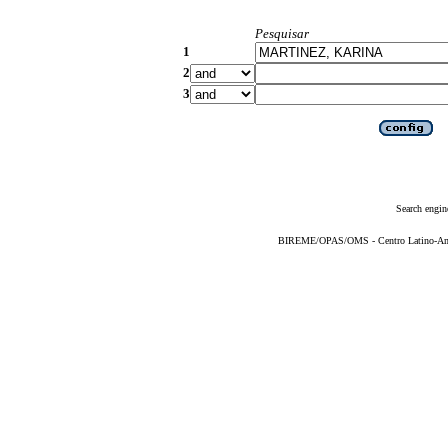
Pesquisar
1
2
3
Search engin
BIREME/OPAS/OMS - Centro Latino-Ame