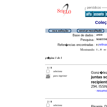
Coleç
Base de dados :
article
Pesquisa :
MARTINE
Refer�ncias encontradas :
refina
8
[
Mostrando:
1 .. 8
no f
p�gina 1 de 1
1 / 8
seleciona
Gonz�lez
para imprimir
juntas s
recipien
294. ISSN
resumo
·
2 / 8
seleciona
Pisapia, D