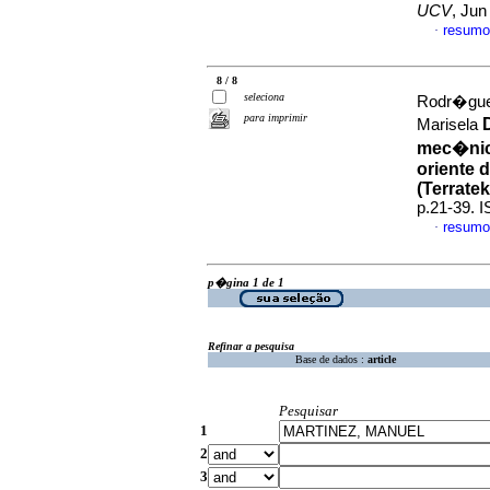
UCV
, Jun
resumo
·
8 / 8
seleciona
Rodr�gue
para imprimir
Marisela
mec�nico
oriente 
(Terrate
p.21-39. 
resumo
·
p�gina 1 de 1
Refinar a pesquisa
Base de dados :
article
Pesquisar
1
2
3