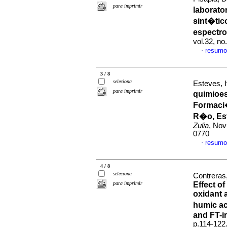
para imprimir
laborato
sint�tic
espectr
vol.32, n
resumo
·
3 / 8
seleciona
Esteves, 
para imprimir
quimioes
Formaci�
R�o, Es
Zulia
, Nov
0770
resumo
·
4 / 8
seleciona
Contreras
para imprimir
Effect o
oxidant a
humic ac
and FT-ir
p.114-122