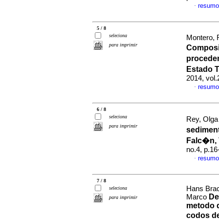
resumo
·
5 / 8
seleciona
Montero,
para imprimir
Composi
procede
Estado T
2014, vol.
resumo
·
6 / 8
seleciona
Rey, Olga 
para imprimir
sediment
Falc�n,
no.4, p.1
resumo
·
7 / 8
Hans Brac
seleciona
De
Marco
para imprimir
metodo d
codos de