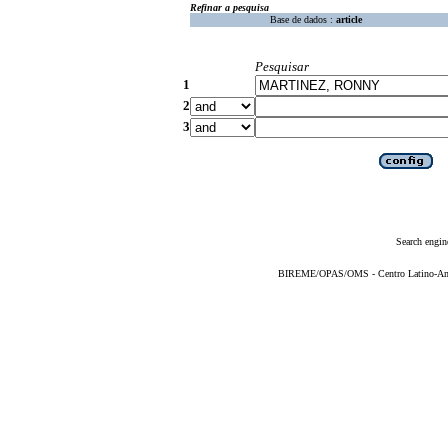
Refinar a pesquisa
Base de dados :
article
Pesquisar
1
2
3
Search engin
BIREME/OPAS/OMS - Centro Latino-Ame