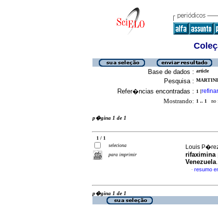
Coleç
Base de dados :
article
Pesquisa :
MARTINE
Refer�ncias encontradas :
refina
1
[
Mostrando:
1 .. 1
no f
p�gina 1 de 1
1 / 1
seleciona
Louis P�rez
rifaximina
para imprimir
Venezuela
resumo e
·
p�gina 1 de 1