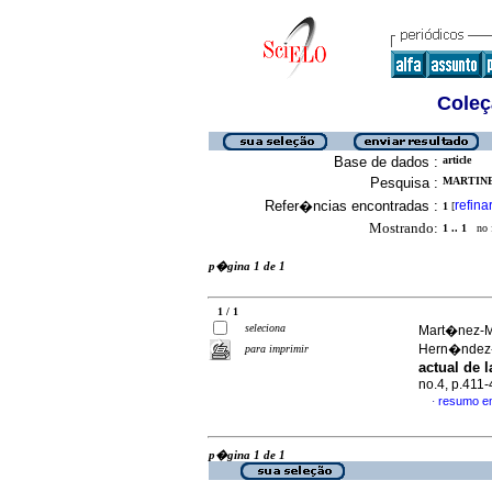
Coleç
Base de dados :
article
Pesquisa :
MARTINE
Refer�ncias encontradas :
refina
1
[
Mostrando:
1 .. 1
no f
p�gina 1 de 1
1 / 1
seleciona
Mart�nez-M
Hern�ndez-
para imprimir
actual de 
no.4, p.411
resumo e
·
p�gina 1 de 1