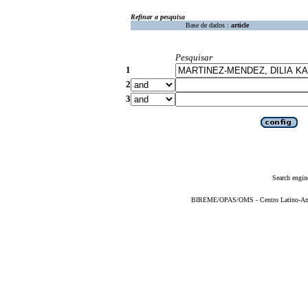
Refinar a pesquisa
Base de dados :
article
Pesquisar
1
2
3
Search engin
BIREME/OPAS/OMS - Centro Latino-Ame