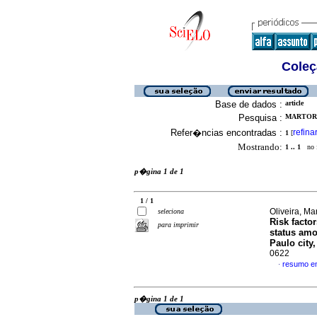
Coleç
Base de dados :
article
Pesquisa :
MARTORE
Refer�ncias encontradas :
refina
1
[
Mostrando:
1 .. 1
no f
p�gina 1 de 1
1 / 1
Oliveira, M
seleciona
Risk facto
para imprimir
status amo
Paulo city,
0622
resumo e
·
p�gina 1 de 1