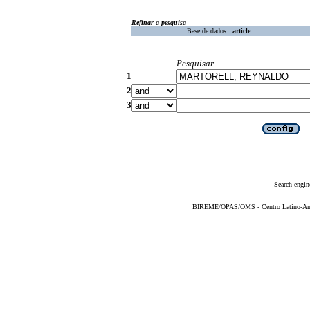
Refinar a pesquisa
Base de dados :
article
Pesquisar
1
2
3
Search engin
BIREME/OPAS/OMS - Centro Latino-Ame