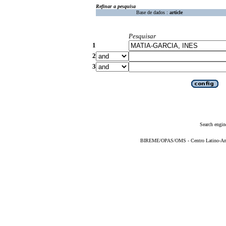
Refinar a pesquisa
Base de dados :
article
Pesquisar
1
2
3
Search engin
BIREME/OPAS/OMS - Centro Latino-Ame