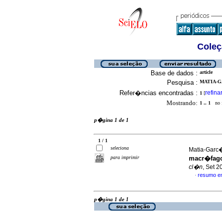
Coleç
Base de dados :
article
Pesquisa :
MATIA-GA
Refer�ncias encontradas :
refina
1
[
Mostrando:
1 .. 1
no f
p�gina 1 de 1
1 / 1
seleciona
Matia-Garc�
para imprimir
macr�fagos
cl�n
, Set 2
resumo e
·
p�gina 1 de 1