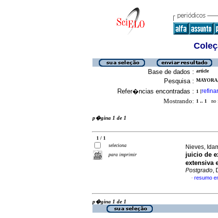
Coleç
Base de dados :
article
Pesquisa :
MAYORA,
Refer�ncias encontradas :
refina
1
[
Mostrando:
1 .. 1
no f
p�gina 1 de 1
1 / 1
seleciona
Nieves, Ida
juicio de 
para imprimir
extensiva 
Postgrado
, 
resumo e
·
p�gina 1 de 1