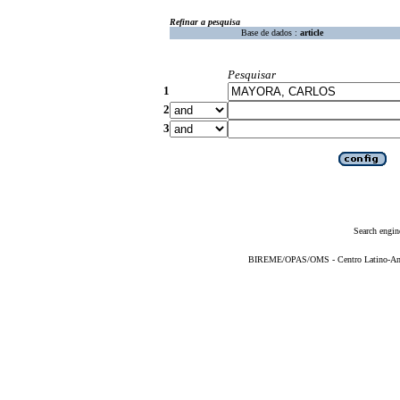
Refinar a pesquisa
Base de dados :
article
Pesquisar
1
2
3
Search engin
BIREME/OPAS/OMS - Centro Latino-Ame