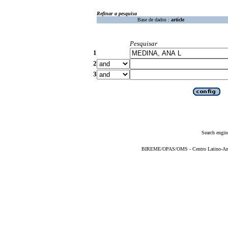
Refinar a pesquisa
Base de dados :
article
Pesquisar
1
2
3
Search engin
BIREME/OPAS/OMS - Centro Latino-Ame