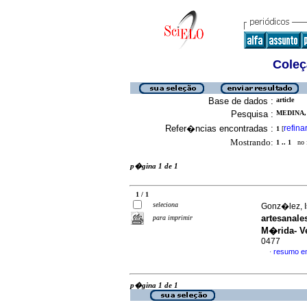
Coleç
Base de dados :
article
Pesquisa :
MEDINA, 
Refer�ncias encontradas :
refina
1
[
Mostrando:
1 .. 1
no f
p�gina 1 de 1
1 / 1
seleciona
Gonz�lez, Is
artesanal
para imprimir
M�rida- V
0477
resumo e
·
p�gina 1 de 1