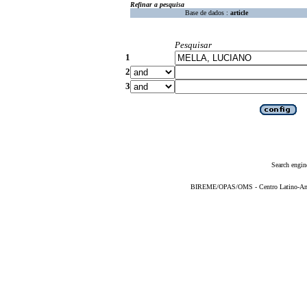
Refinar a pesquisa
Base de dados :
article
Pesquisar
1
2
3
Search engin
BIREME/OPAS/OMS - Centro Latino-Ame