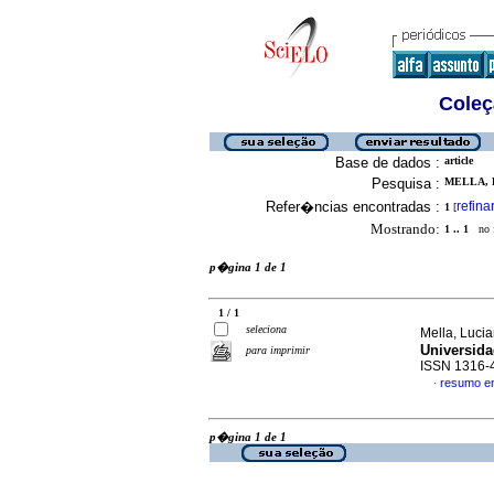
Coleç
Base de dados :
article
Pesquisa :
MELLA, 
Refer�ncias encontradas :
refina
1
[
Mostrando:
1 .. 1
no f
p�gina 1 de 1
1 / 1
seleciona
Mella, Luci
Universida
para imprimir
ISSN 1316-
resumo e
·
p�gina 1 de 1