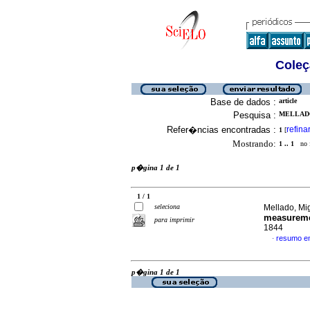
Coleç
Base de dados :
article
Pesquisa :
MELLADO,
Refer�ncias encontradas :
refina
1
[
Mostrando:
1 .. 1
no f
p�gina 1 de 1
1 / 1
seleciona
Mellado, Mig
measurem
para imprimir
1844
resumo e
·
p�gina 1 de 1