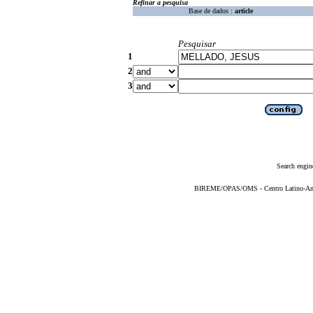
Refinar a pesquisa
Base de dados :
article
Pesquisar
1
2
3
Search engin
BIREME/OPAS/OMS - Centro Latino-Ame