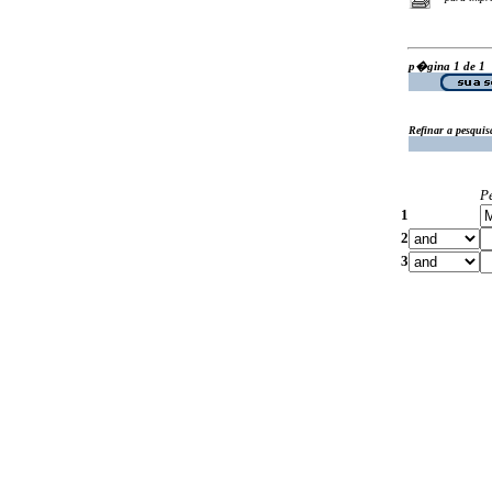
p�gina 1 de 1
Refinar a pesquis
P
1
2
3