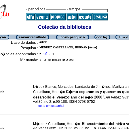
Coleção da biblioteca
Base de dados :
article
Pesquisa :
MENDEZ CASTELLANO, HERNAN [Autor]
er�ncias encontradas :
refinar
2
[
]
Mostrando:
1 .. 2
no formato [
ISO 690
]
L�pez Blanco, Mercedes, Landaeta de Jim�nez, Maritza 
C�mo esperamos y queremos que 
imir
Castellano, Hern�n
1
desarrollo el venezolano del a�o 2000
.
An Venez Nutr
vol.36, no.2, p.95-100. ISSN 0798-0752
texto em espanhol
·
El crecimiento del ni�o 
M�ndez Castellano, Hern�n.
An Venez Nutr
, Jun 2023, vol.36, no.1, p.38-46. ISSN 0798-
imir