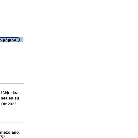
and M�ndez
sea en su
, Dic 2023,
venezolano
.
0752