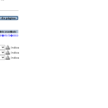
�rio avan�ado
l�rio b�sico