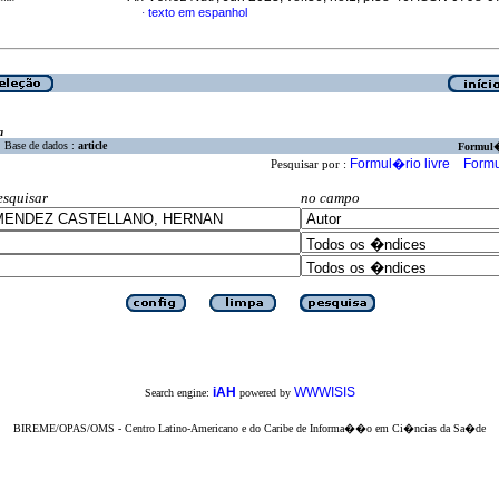
texto em espanhol
·
a
Base de dados :
article
Formul
Formul�rio livre
Formu
Pesquisar por :
esquisar
no campo
iAH
WWWISIS
Search engine:
powered by
BIREME/OPAS/OMS - Centro Latino-Americano e do Caribe de Informa��o em Ci�ncias da Sa�de