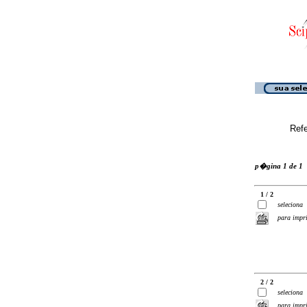
Ref
p�gina 1 de 1
1 / 2
seleciona
para impr
2 / 2
seleciona
para impr