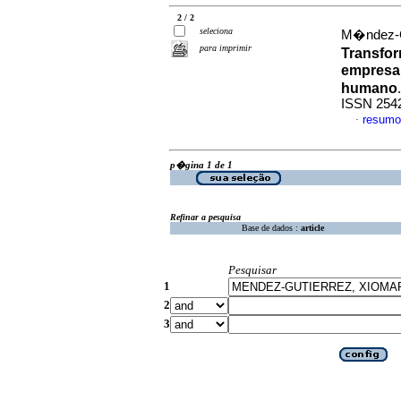
2 / 2
seleciona
M�ndez-Gu
para imprimir
Transfor
empresar
humano
ISSN 254
resumo
·
p�gina 1 de 1
Refinar a pesquisa
Base de dados :
article
Pesquisar
1
2
3