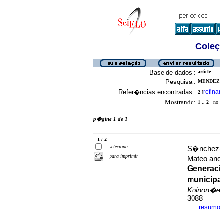
Coleç
Base de dados :
article
Pesquisa :
MENDEZ-
Refer�ncias encontradas :
refina
2
[
Mostrando:
1 .. 2
no f
p�gina 1 de 1
1 / 2
seleciona
S�nchez-S
para imprimir
Mateo and
Generaci
municipa
Koinon�a
3088
resumo
·