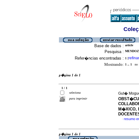
Coleç
Base de dados :
article
Pesquisa :
MENDOZA
Refer�ncias encontradas :
refina
1
[
Mostrando:
1 .. 1
no f
p�gina 1 de 1
1 / 1
seleciona
Gut� Moguel
OBST�CUL
para imprimir
COLLABOR
M�XICO, 
DOCENTE
resumo e
·
p�gina 1 de 1