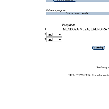
Refinar a pesquisa
Base de dados :
article
Pesquisar
1
2
3
Search engin
BIREME/OPAS/OMS - Centro Latino-Ame