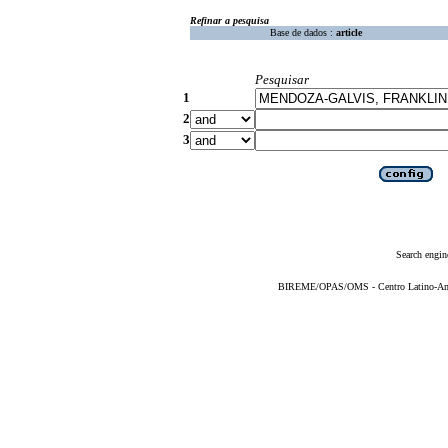
Refinar a pesquisa
Base de dados :
article
Pesquisar
1
2
3
Search engin
BIREME/OPAS/OMS - Centro Latino-Ame