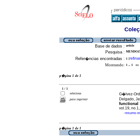
Coleç
Base de dados :
article
Pesquisa :
MENDOZA
Refer�ncias encontradas :
refina
1
[
Mostrando:
1 .. 1
no f
p�gina 1 de 1
1 / 1
seleciona
G�lvez-Ordo
Delgado, Ja
para imprimir
functional
vol.19, no.
resumo e
·
p�gina 1 de 1