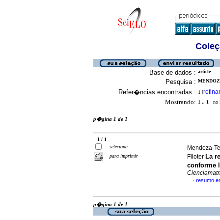
Coleç
Base de dados :
article
Pesquisa :
MENDOZA
Refer�ncias encontradas :
refina
1
[
Mostrando:
1 .. 1
no f
p�gina 1 de 1
1 / 1
seleciona
Mendoza-Tel
La r
para imprimir
Filoter
conforme l
Cienciamatr
resumo e
·
p�gina 1 de 1