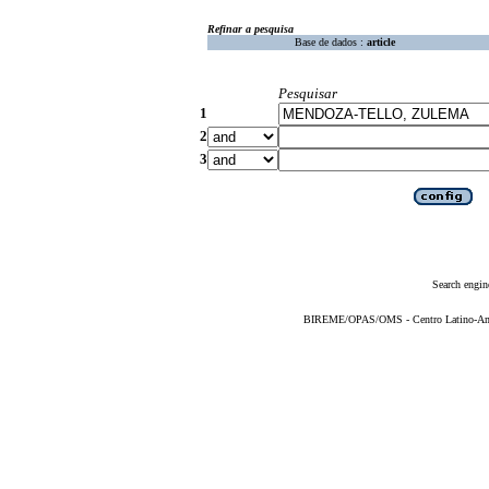
Refinar a pesquisa
Base de dados :
article
Pesquisar
1
2
3
Search engin
BIREME/OPAS/OMS - Centro Latino-Ame