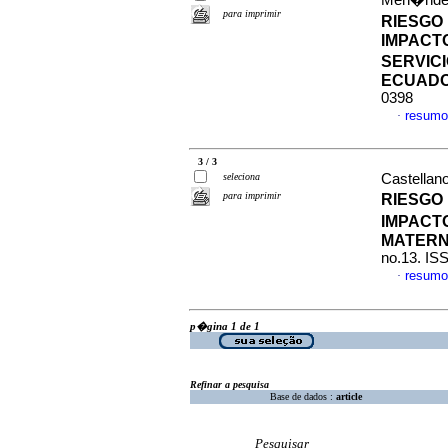
Men�ndez
para imprimir
RIESGO 
IMPACT
SERVIC
ECUAD
0398
resumo
·
3 / 3
seleciona
Castellano
para imprimir
RIESGO
IMPACT
MATERN
no.13. IS
resumo
·
p�gina 1 de 1
Refinar a pesquisa
Base de dados :
article
Pesquisar