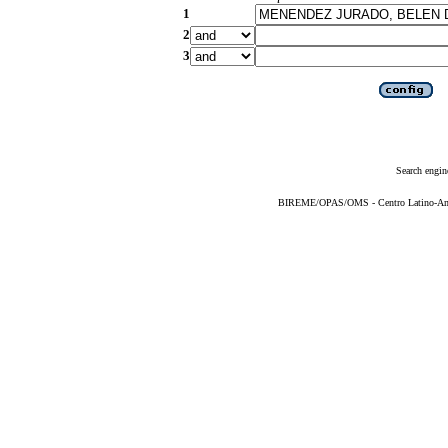
1
2
3
Search engin
BIREME/OPAS/OMS - Centro Latino-Ame