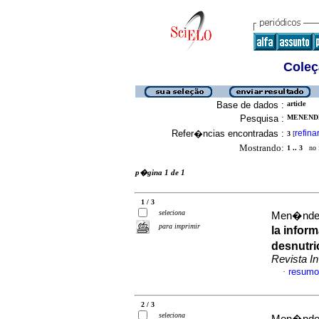
Coleç
Base de dados :
article
Pesquisa :
MENENDE
Refer�ncias encontradas :
refina
3
[
Mostrando:
1 .. 3
no f
p�gina 1 de 1
1 / 3
seleciona
Men�ndez
para imprimir
la infor
desnutri
Revista 
resumo
·
2 / 3
seleciona