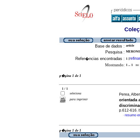
Coleç
Base de dados :
article
Pesquisa :
MERONO, 
Refer�ncias encontradas :
refina
1
[
Mostrando:
1 .. 1
no f
p�gina 1 de 1
1 / 1
seleciona
Perea, Albe
para imprimir
orientada 
discrimin
p.612-616.
resumo e
·
p�gina 1 de 1