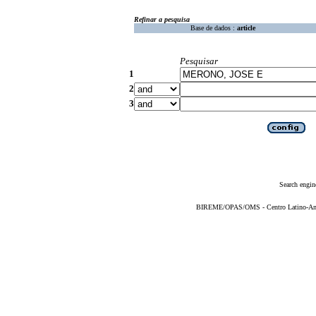
Refinar a pesquisa
Base de dados :
article
Pesquisar
1
2
3
Search engin
BIREME/OPAS/OMS - Centro Latino-Ame