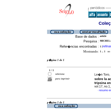
Coleç
Base de dados :
article
Pesquisa :
MICHELA
Refer�ncias encontradas :
refina
1
[
Mostrando:
1 .. 1
no f
p�gina 1 de 1
1 / 1
seleciona
Le�n Toro, M
sobre la a
para imprimir
tripsina e
vol.17, no.
resumo e
·
p�gina 1 de 1