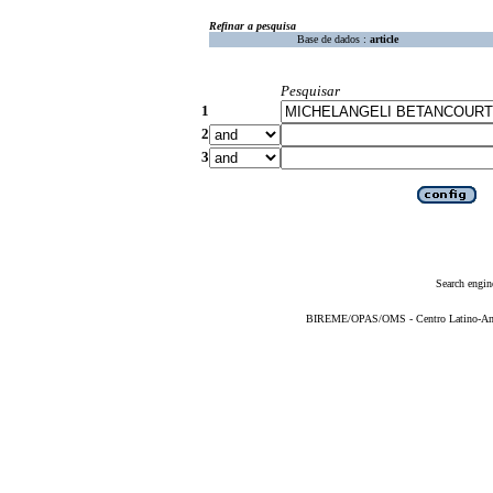
Refinar a pesquisa
Base de dados :
article
Pesquisar
1
2
3
Search engin
BIREME/OPAS/OMS - Centro Latino-Ame