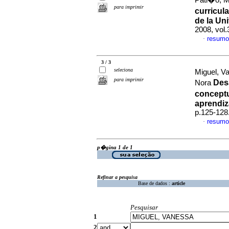
Pati�o, Ma
para imprimir
curricul
de la Un
2008, vol.
resumo
·
3 / 3
seleciona
Miguel, V
para imprimir
Des
Nora
conceptu
aprendiz
p.125-128
resumo
·
p�gina 1 de 1
Refinar a pesquisa
Base de dados :
article
Pesquisar
1
2