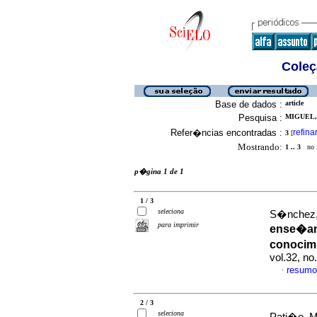
Coleç
Base de dados :
article
Pesquisa :
MIGUEL, 
Refer�ncias encontradas :
refina
3
[
Mostrando:
1 .. 3
no f
p�gina 1 de 1
1 / 3
seleciona
S�nchez, 
para imprimir
ense�anz
conocim
vol.32, n
resumo
·
2 / 3
seleciona