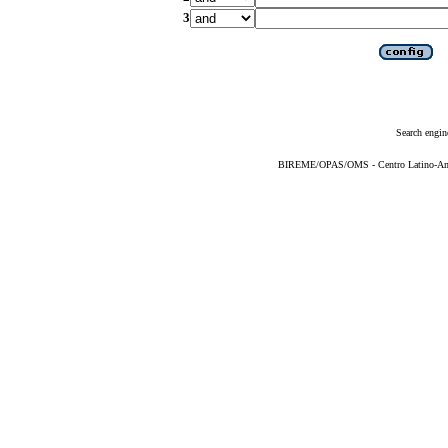
3
Search engin
BIREME/OPAS/OMS - Centro Latino-Ame