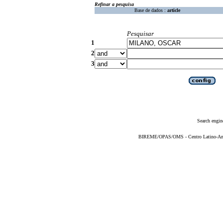
Refinar a pesquisa
Base de dados :
article
Pesquisar
1
2
3
Search engin
BIREME/OPAS/OMS - Centro Latino-Ame