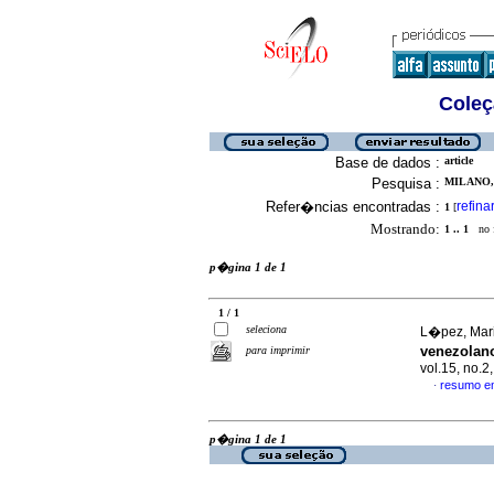
Coleç
Base de dados :
article
Pesquisa :
MILANO, 
Refer�ncias encontradas :
refina
1
[
Mostrando:
1 .. 1
no f
p�gina 1 de 1
1 / 1
seleciona
L�pez, Mari
venezolan
para imprimir
vol.15, no.
resumo e
·
p�gina 1 de 1