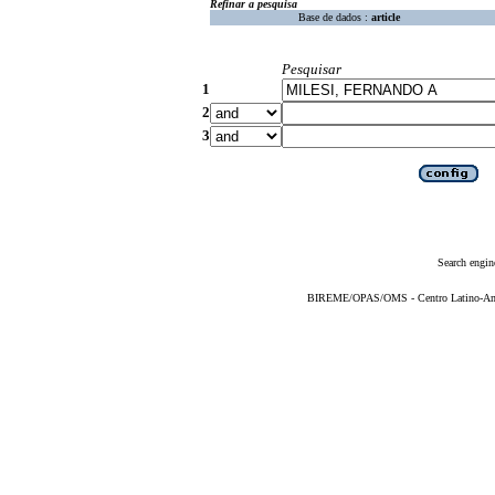
Refinar a pesquisa
Base de dados :
article
Pesquisar
1
2
3
Search engin
BIREME/OPAS/OMS - Centro Latino-Ame