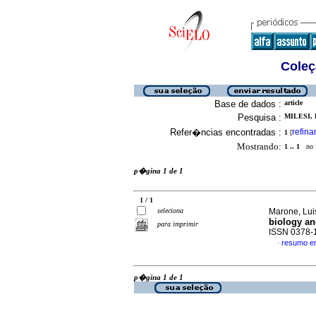
Coleç
Base de dados :
article
Pesquisa :
MILESI, 
Refer�ncias encontradas :
refina
1
[
Mostrando:
1 .. 1
no f
p�gina 1 de 1
1 / 1
seleciona
Marone, Luis
biology an
para imprimir
ISSN 0378-
resumo e
·
p�gina 1 de 1