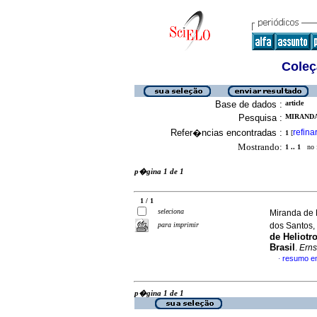
Coleç
Base de dados :
article
Pesquisa :
MIRANDA
Refer�ncias encontradas :
refina
1
[
Mostrando:
1 .. 1
no f
p�gina 1 de 1
1 / 1
seleciona
Miranda de M
para imprimir
dos Santos,
de Heliotr
Brasil
.
Erns
resumo e
·
p�gina 1 de 1