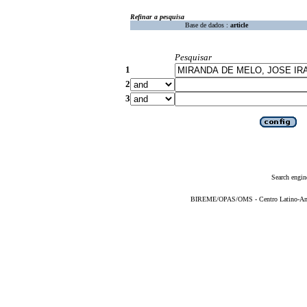
Refinar a pesquisa
Base de dados :
article
Pesquisar
1
2
3
Search engin
BIREME/OPAS/OMS - Centro Latino-Ame