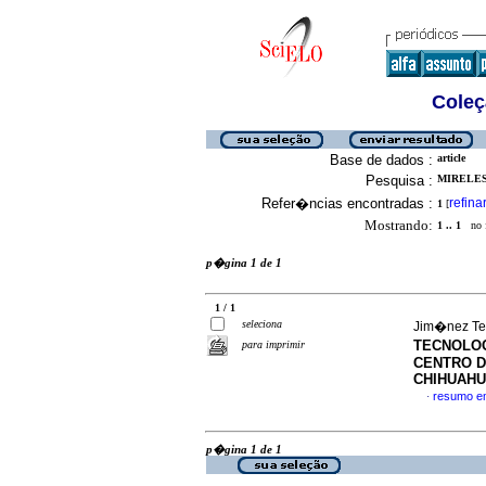
Coleç
Base de dados :
article
Pesquisa :
MIRELES 
Refer�ncias encontradas :
refina
1
[
Mostrando:
1 .. 1
no f
p�gina 1 de 1
1 / 1
seleciona
Jim�nez Ter
TECNOLOG
para imprimir
CENTRO DE
CHIHUAH
resumo e
·
p�gina 1 de 1