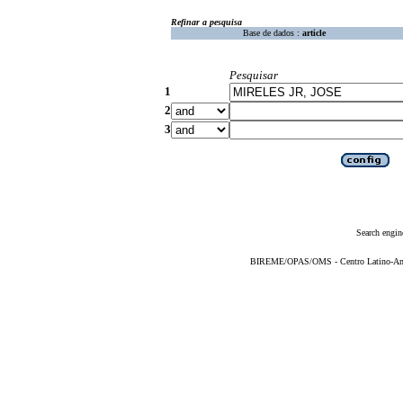
Refinar a pesquisa
Base de dados :
article
Pesquisar
1
2
3
Search engin
BIREME/OPAS/OMS - Centro Latino-Ame