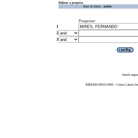
Refinar a pesquisa
Base de dados :
article
Pesquisar
1
2
3
Search engin
BIREME/OPAS/OMS - Centro Latino-Ame