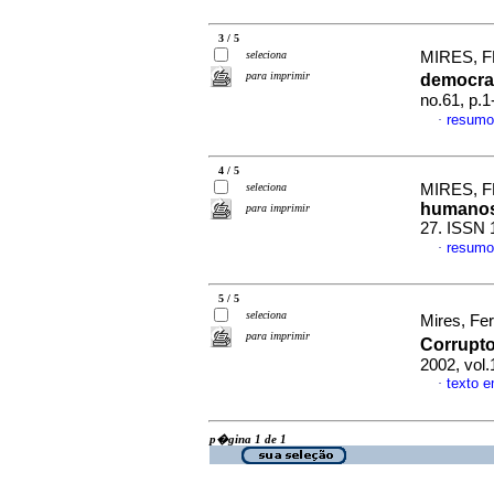
3 / 5
seleciona
MIRES, 
para imprimir
democra
no.61, p.
resumo
·
4 / 5
seleciona
MIRES, 
humano
para imprimir
27. ISSN 
resumo
·
5 / 5
seleciona
Mires, Fe
para imprimir
Corrupt
2002, vol
texto 
·
p�gina 1 de 1