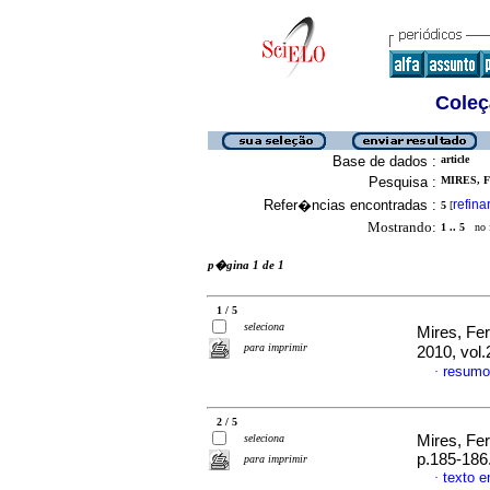
Coleç
Base de dados :
article
Pesquisa :
MIRES, F
Refer�ncias encontradas :
refina
5
[
Mostrando:
1 .. 5
no f
p�gina 1 de 1
1 / 5
seleciona
Mires, Fe
para imprimir
2010, vol.
resumo
·
2 / 5
seleciona
Mires, Fe
p.185-186
para imprimir
texto 
·