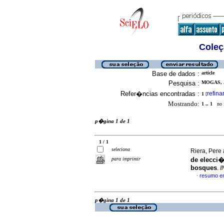
Coleç
Base de dados :
article
Pesquisa :
MOGAS, J
Refer�ncias encontradas :
refina
1
[
Mostrando:
1 .. 1
no f
p�gina 1 de 1
1 / 1
seleciona
Riera, Pere
para imprimir
de elecci�
bosques
.
I
resumo e
·
p�gina 1 de 1