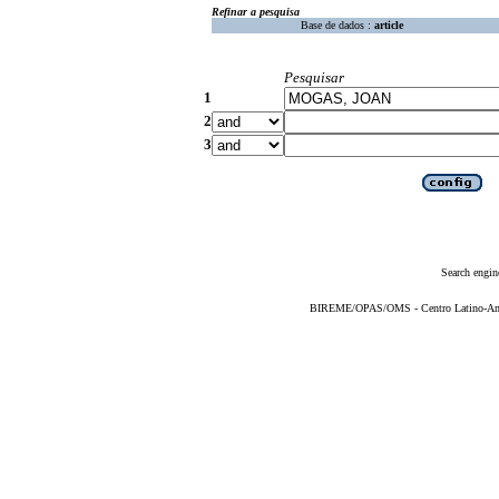
Refinar a pesquisa
Base de dados :
article
Pesquisar
1
2
3
Search engin
BIREME/OPAS/OMS - Centro Latino-Ame