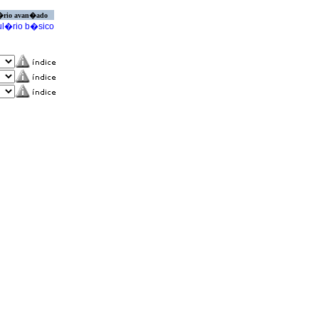
�rio avan�ado
l�rio b�sico