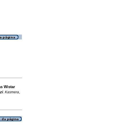
as Wistar
zi
.
Kasmera
,