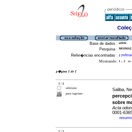
Coleç
Base de dados :
article
Pesquisa :
MOIMAZ,
Refer�ncias encontradas :
refina
2
[
Mostrando:
1 .. 2
no f
p�gina 1 de 1
1 / 2
seleciona
Saliba, N
para imprimir
percepci
sobre mo
Acta odon
0001-636
resumo
·
2 / 2