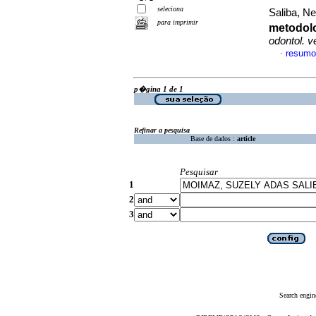
seleciona
Saliba, N
para imprimir
metodolo
odontol. 
resumo
·
p�gina 1 de 1
Refinar a pesquisa
Base de dados :
article
Pesquisar
1
2
3
Search engin