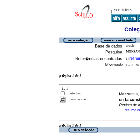
Coleç
Base de dados :
article
Pesquisa :
MONSANT
Refer�ncias encontradas :
refina
1
[
Mostrando:
1 .. 1
no f
p�gina 1 de 1
1 / 1
seleciona
Mazzarella
en la cons
para imprimir
Revista de 
resumo e
·
p�gina 1 de 1