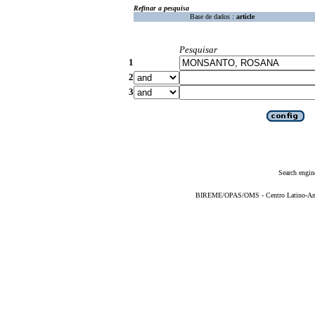
Refinar a pesquisa
Base de dados :
article
Pesquisar
1
2
3
Search engin
BIREME/OPAS/OMS - Centro Latino-Ame