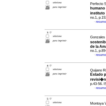
seleciona
Perfecto S
para imprimir
humano e
institut
no.1, p.1
resumo
·
3 / 7
seleciona
Gonzales
para imprimir
sostenib
de la Am
no.1, p.8
resumo
·
4 / 7
seleciona
Quijano Ri
para imprimir
Estado 
revisi�n
p.43-56. 
resumo
·
5 / 7
seleciona
Montoya V