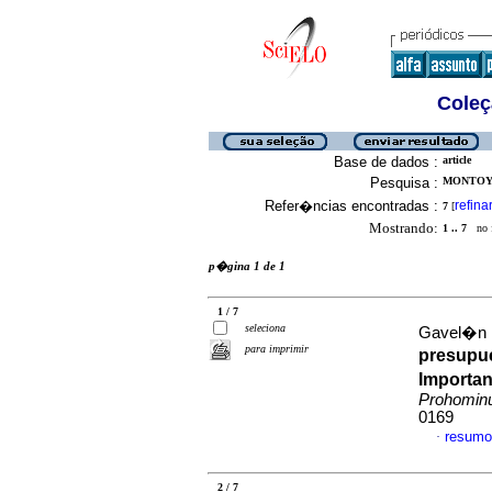
Coleç
Base de dados :
article
Pesquisa :
MONTOYA
Refer�ncias encontradas :
refina
7
[
Mostrando:
1 .. 7
no f
p�gina 1 de 1
1 / 7
seleciona
Gavel�n Po
para imprimir
presupue
Importan
Prohomi
0169
resumo
·
2 / 7