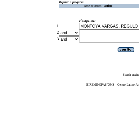
Refinar a pesquisa
Base de dados :
article
Pesquisar
1
2
3
Search engin
BIREME/OPAS/OMS - Centro Latino-Ame