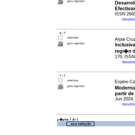
para imprimir
Desarrol
Efectiva
ISSN 266
resumo
·
6 / 7
seleciona
Arpai Cruz
para imprimir
inclusiv
regi�n 
170. ISSN
resumo
·
7 / 7
seleciona
Espino Ca
para imprimir
Moderniz
partir de
Jun 2024, 
resumo
·
p�gina 1 de 1