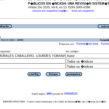
P�BLICOS EN �NCASH: UNA REVISI�N SISTEM�T
Virtual
, Dic 2025, vol.6, no.13. ISSN 2665-0398
|
resumo em espanhol
ingl�s
texto em espanhol
·
·
a
Base de dados :
article
Formul
Formul�rio livre
Formu
Pesquisar por :
esquisar
no campo
iAH
WWWISIS
Search engine:
powered by
BIREME/OPAS/OMS - Centro Latino-Americano e do Caribe de Informa��o em Ci�ncias da Sa�de