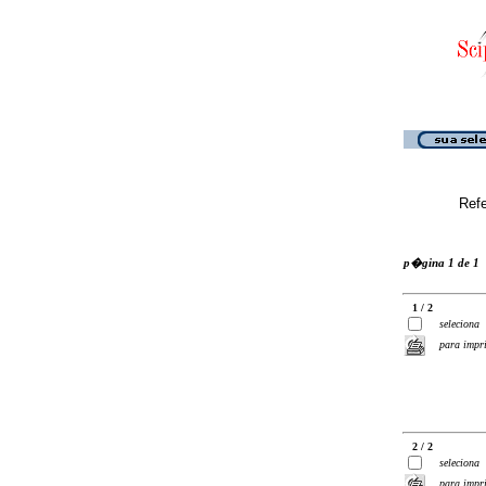
Ref
p�gina 1 de 1
1 / 2
seleciona
para impr
2 / 2
seleciona
para impr