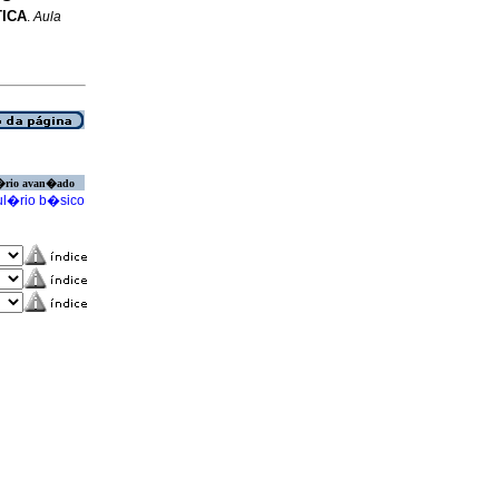
ICA
.
Aula
�rio avan�ado
l�rio b�sico