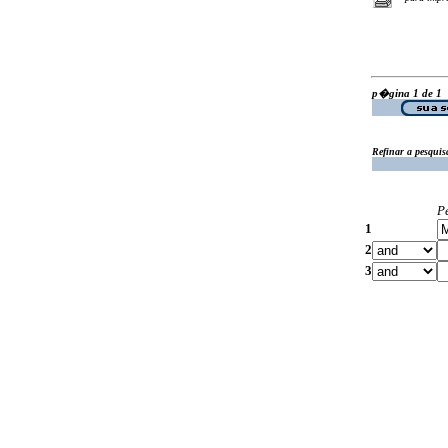
p�gina 1 de 1
Refinar a pesquis
P
1
2
3