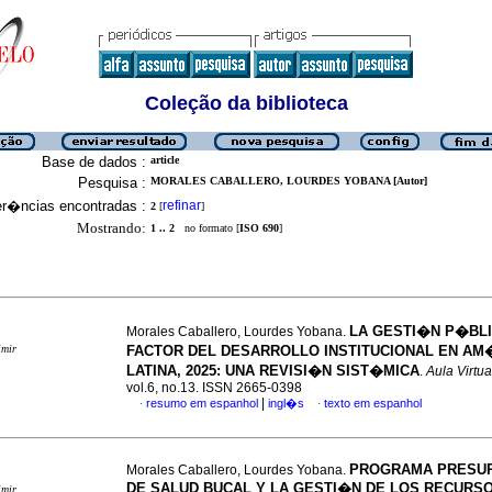
Coleção da biblioteca
Base de dados :
article
Pesquisa :
MORALES CABALLERO, LOURDES YOBANA [Autor]
er�ncias encontradas :
refinar
2
[
]
Mostrando:
1 .. 2
no formato [
ISO 690
]
LA GESTI�N P�BL
Morales Caballero, Lourdes Yobana.
imir
FACTOR DEL DESARROLLO INSTITUCIONAL EN AM
LATINA, 2025: UNA REVISI�N SIST�MICA
.
Aula Virtua
vol.6, no.13. ISSN 2665-0398
|
resumo em espanhol
ingl�s
texto em espanhol
·
·
PROGRAMA PRESU
Morales Caballero, Lourdes Yobana.
DE SALUD BUCAL Y LA GESTI�N DE LOS RECURS
imir