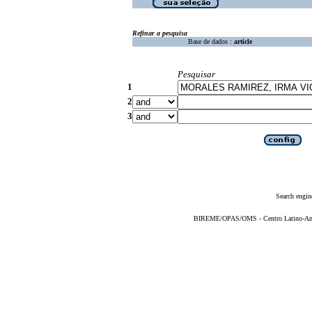
Refinar a pesquisa
Base de dados :
article
Pesquisar
1
2
3
Search engin
BIREME/OPAS/OMS - Centro Latino-Ame