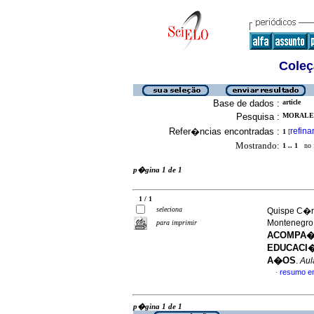
Coleç
Base de dados :
article
Pesquisa :
MORALES
Refer�ncias encontradas :
refina
1
[
Mostrando:
1 .. 1
no f
p�gina 1 de 1
1 / 1
seleciona
Quispe C�rd
Montenegro
para imprimir
ACOMPA�
EDUCACI�
A�OS
.
Aul
resumo e
·
p�gina 1 de 1