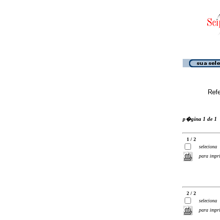
Ref
p�gina 1 de 1
1 / 2
seleciona
para impr
2 / 2
seleciona
para impr