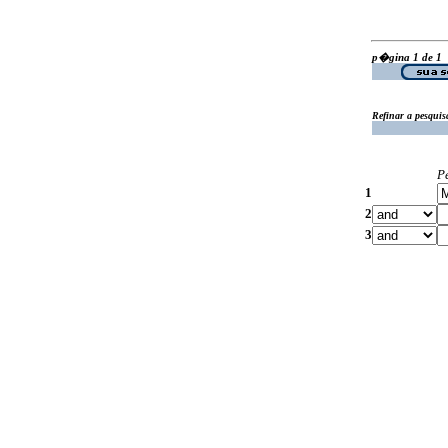
p�gina 1 de 1
Refinar a pesquis
P
1
2
3