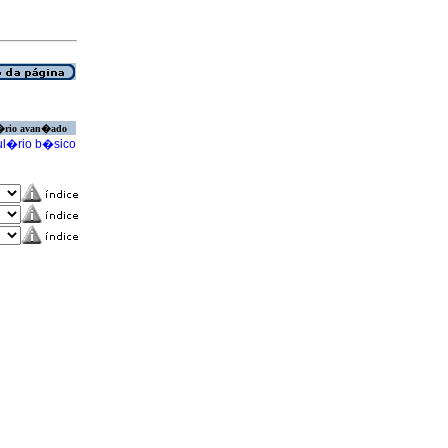
�rio avan�ado
l�rio b�sico