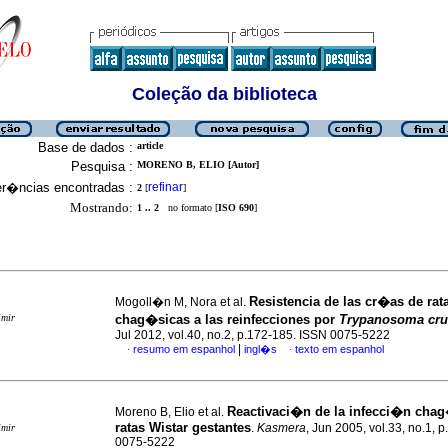
Coleção da biblioteca
Base de dados :
article
Pesquisa :
MORENO B, ELIO [Autor]
er�ncias encontradas :
refinar
2
[
]
Mostrando:
1 .. 2
no formato [
ISO 690
]
Resistencia de las cr�as de rat
Mogoll�n M, Nora et al.
imir
chag�sicas a las reinfecciones por
Trypanosoma cru
Jul 2012, vol.40, no.2, p.172-185. ISSN 0075-5222
|
resumo em espanhol
ingl�s
texto em espanhol
·
·
Reactivaci�n de la infecci�n cha
Moreno B, Elio et al.
ratas Wistar gestantes
.
Kasmera
, Jun 2005, vol.33, no.1, 
imir
0075-5222