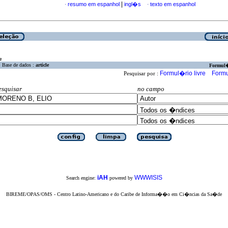
|
resumo em espanhol
ingl�s
texto em espanhol
·
·
a
Base de dados :
article
Formul
Formul�rio livre
Formu
Pesquisar por :
esquisar
no campo
iAH
WWWISIS
Search engine:
powered by
BIREME/OPAS/OMS - Centro Latino-Americano e do Caribe de Informa��o em Ci�ncias da Sa�de