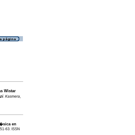
as Wistar
zi
.
Kasmera
,
g�sica en
p.51-63. ISSN