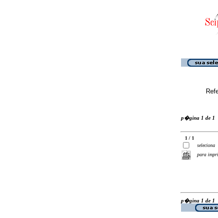
Ref
p�gina 1 de 1
1 / 1
seleciona
para impr
p�gina 1 de 1