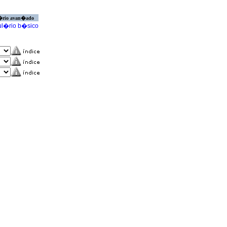
�rio avan�ado
l�rio b�sico