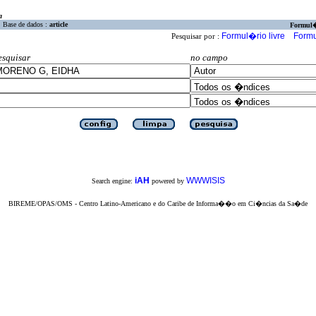
a
Base de dados :
article
Formul
Formul�rio livre
Formu
Pesquisar por :
esquisar
no campo
iAH
WWWISIS
Search engine:
powered by
BIREME/OPAS/OMS - Centro Latino-Americano e do Caribe de Informa��o em Ci�ncias da Sa�de