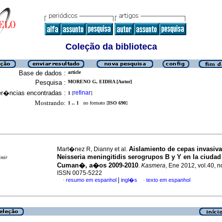
Coleção da biblioteca
Base de dados :
article
Pesquisa :
MORENO G, EIDHA [Autor]
er�ncias encontradas :
refinar
1
[
]
Mostrando:
1 .. 1
no formato [
ISO 690
]
Aislamiento de cepas invasiv
Mart�nez R, Dianny et al.
Neisseria meningitidis serogrupos B y Y en la ciudad
imir
Cuman�, a�os 2009-2010
.
Kasmera
, Ene 2012, vol.40, n
ISSN 0075-5222
|
resumo em espanhol
ingl�s
texto em espanhol
·
·